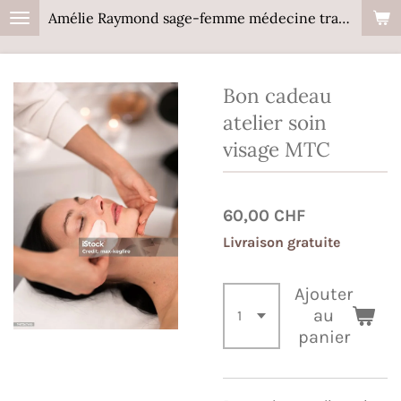
Amélie Raymond sage-femme médecine traditionnelle chinoise-drainage lymphatique-soins énergétiques
Passer
au
contenu
Bon cadeau
principal
atelier soin
visage MTC
60,00 CHF
Livraison gratuite
Ajouter
au
panier